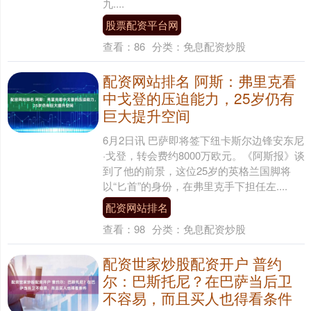
九....
股票配资平台网
查看：
86
分类：
免息配资炒股
配资网站排名 阿斯：弗里克看
中戈登的压迫能力，25岁仍有
巨大提升空间
6月2日讯 巴萨即将签下纽卡斯尔边锋安东尼
·戈登，转会费约8000万欧元。《阿斯报》谈
到了他的前景，这位25岁的英格兰国脚将
以“匕首”的身份，在弗里克手下担任左....
配资网站排名
查看：
98
分类：
免息配资炒股
配资世家炒股配资开户 普约
尔：巴斯托尼？在巴萨当后卫
不容易，而且买人也得看条件