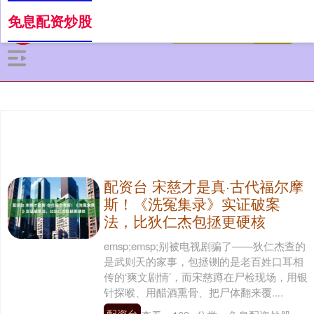
免息配资炒股
配资台 宋慈才是真·古代福尔摩
斯！《洗冤集录》实证破案
法，比狄仁杰包拯更硬核
emsp;emsp;别被电视剧骗了——狄仁杰查的
是武则天的家事，包拯铡的是老百姓口耳相
传的‘爽文剧情’，而宋慈蹲在尸检现场，用银
针探喉、用醋酒熏骨、把尸体翻来覆....
配资台