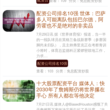
查看：
109
分类：
免息配资炒股
配资公司排名10强 世体：巴萨
多人可能离队包括巴尔德，阿
劳霍也不是绝对的非卖品
7月29日讯 据《世界体育报》报道，当一半
的一线队球员在英格兰备战新赛季（参赛国
脚尚未归队），且主帅弗里克正在考察青训
小将时，体育总监德科正紧锣密鼓地工作，
力求....
配资公司排名10强
查看：
103
分类：
免息配资炒股
十大股票配资平台 媒体人：快
2030年了詹姆斯仍将世界攥在
手心 所有人都在等他决定
7月21日讯 媒体人@BiasedHouston感慨了关
于詹姆斯下家的决定所引起了关注度。 “当