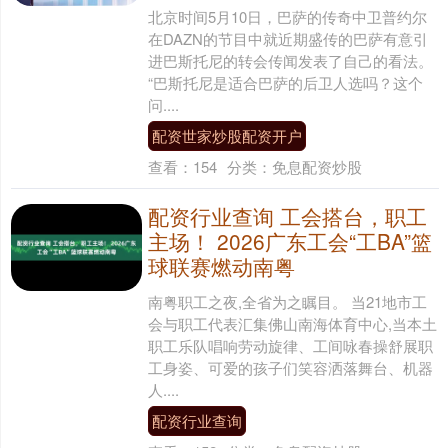
北京时间5月10日，巴萨的传奇中卫普约尔
在DAZN的节目中就近期盛传的巴萨有意引
进巴斯托尼的转会传闻发表了自己的看法。
“巴斯托尼是适合巴萨的后卫人选吗？这个
问....
配资世家炒股配资开户
查看：
154
分类：
免息配资炒股
配资行业查询 工会搭台，职工
主场！ 2026广东工会“工BA”篮
球联赛燃动南粤
南粤职工之夜,全省为之瞩目。 当21地市工
会与职工代表汇集佛山南海体育中心,当本土
职工乐队唱响劳动旋律、工间咏春操舒展职
工身姿、可爱的孩子们笑容洒落舞台、机器
人....
配资行业查询