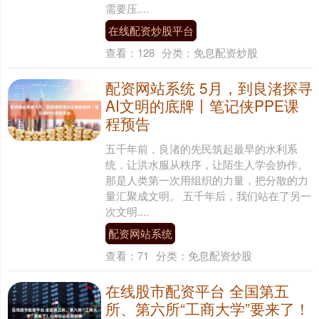
需要压....
在线配资炒股平台
查看：
128
分类：
免息配资炒股
配资网站系统 5月，到良渚探寻
AI文明的底牌丨笔记侠PPE课
程预告
五千年前，良渚的先民筑起最早的水利系
统，让洪水服从秩序，让陌生人学会协作。
那是人类第一次用组织的力量，把分散的力
量汇聚成文明。 五千年后，我们站在了另一
次文明....
配资网站系统
查看：
71
分类：
免息配资炒股
在线股市配资平台 全国第五
所、第六所“工商大学”要来了！