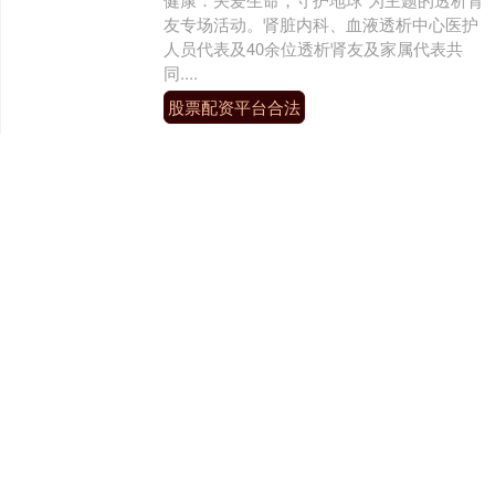
友专场活动。肾脏内科、血液透析中心医护
人员代表及40余位透析肾友及家属代表共
同....
股票配资平台合法
查看：
198
分类：
免息配资炒股
武汉线下配资公司 0233【乾叔
记录】为什么梁朝伟最后娶的
是刘嘉玲，而不是最让他心动
的张曼玉
这些年，问我这个问题的人不少。“乾叔武汉
线下配资公司，梁朝伟那么爱张曼玉，为什
么最后娶的是刘嘉玲？” 每次听到这个问
题，我都不会急着说星盘。因为感情这件
事，如果....
武汉线下配资公司
查看：
68
分类：
免息配资炒股