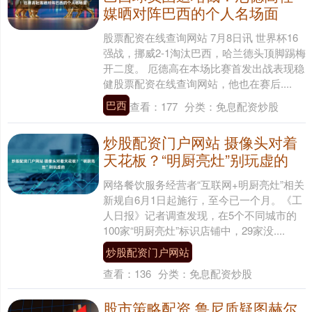
媒晒对阵巴西的个人名场面
股票配资在线查询网站 7月8日讯 世界杯16
强战，挪威2-1淘汰巴西，哈兰德头顶脚踢梅
开二度。 厄德高在本场比赛首发出战表现稳
健股票配资在线查询网站，他也在赛后....
巴西
查看：
177
分类：
免息配资炒股
炒股配资门户网站 摄像头对着
天花板？“明厨亮灶”别玩虚的
网络餐饮服务经营者“互联网+明厨亮灶”相关
新规自6月1日起施行，至今已一个月。《工
人日报》记者调查发现，在5个不同城市的
100家“明厨亮灶”标识店铺中，29家没....
炒股配资门户网站
查看：
136
分类：
免息配资炒股
股市策略配资 鲁尼质疑图赫尔