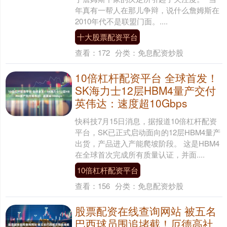
年真有一帮人在那儿争辩，说什么詹姆斯在
2010年代不是联盟门面。....
十大股票配资平台
查看：
172
分类：
免息配资炒股
10倍杠杆配资平台 全球首发！
SK海力士12层HBM4量产交付
英伟达：速度超10Gbps
快科技7月15日消息，据报道10倍杠杆配资
平台，SK已正式启动面向的12层HBM4量产
出货，产品进入产能爬坡阶段。 这是HBM4
在全球首次完成所有质量认证，并面....
10倍杠杆配资平台
查看：
156
分类：
免息配资炒股
股票配资在线查询网站 被五名
巴西球员围追堵截！厄德高社