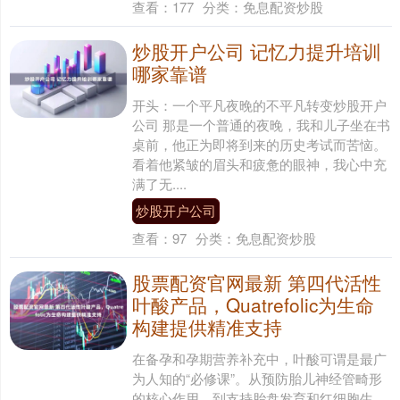
查看：
177
分类：
免息配资炒股
炒股开户公司 记忆力提升培训
哪家靠谱
开头：一个平凡夜晚的不平凡转变炒股开户
公司 那是一个普通的夜晚，我和儿子坐在书
桌前，他正为即将到来的历史考试而苦恼。
看着他紧皱的眉头和疲惫的眼神，我心中充
满了无....
炒股开户公司
查看：
97
分类：
免息配资炒股
股票配资官网最新 第四代活性
叶酸产品，Quatrefolic为生命
构建提供精准支持
在备孕和孕期营养补充中，叶酸可谓是最广
为人知的“必修课”。从预防胎儿神经管畸形
的核心作用，到支持胎盘发育和红细胞生