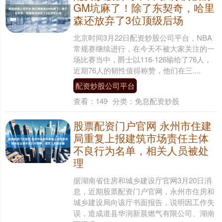
GM坑麻了！除了东契奇，哈里
森还放弃了3位顶级后场
北京时间3月22日配资炒股公司平台，NBA
常规赛继续进行，在今天不被大家关注的一
场比赛当中，爵士以116-126输给了76人，
近期76人的韧性值得称赞，他们在三....
配资炒股公司平台
查看：
149
分类：
免息配资炒股
股票配资门户官网 永州市住建
局重复上报建筑市场责任主体
不良行为名单，相关人员被处
理
据湖南省住房和城乡建设厅官网3月20日消
息，近期股票配资门户官网，永州市住房和
城乡建设局向该厅书面报告，说明因工作失
误，造成道县华润新晨燃气有限公司、湖南