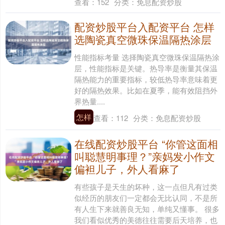
查看：
152
分类：
免息配资炒股
配资炒股平台入配资平台 怎样
选陶瓷真空微珠保温隔热涂层
性能指标考量 选择陶瓷真空微珠保温隔热涂
层，性能指标是关键。热导率是衡量其保温
隔热能力的重要指标，较低热导率意味着更
好的隔热效果。比如在夏季，能有效阻挡外
界热量....
怎样
查看：
112
分类：
免息配资炒股
在线配资炒股平台 “你管这面相
叫聪慧明事理？”亲妈发小作文
偏袒儿子，外人看麻了
有些孩子是天生的坏种，这一点但凡有过类
似经历的朋友们一定都会无比认同，不是所
有人生下来就善良无知，单纯又懂事。 很多
我们看似优秀的美德往往需要后天培养，也